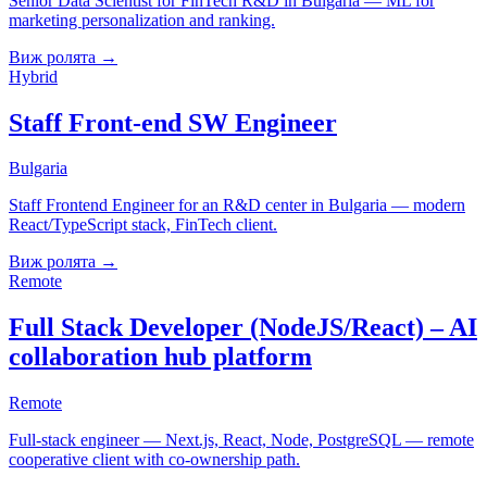
Senior Data Scientist for FinTech R&D in Bulgaria — ML for
marketing personalization and ranking.
Виж ролята
→
Hybrid
Staff Front-end SW Engineer
Bulgaria
Staff Frontend Engineer for an R&D center in Bulgaria — modern
React/TypeScript stack, FinTech client.
Виж ролята
→
Remote
Full Stack Developer (NodeJS/React) – AI
collaboration hub platform
Remote
Full-stack engineer — Next.js, React, Node, PostgreSQL — remote
cooperative client with co-ownership path.